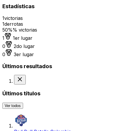
Estadísticas
1
victorias
1
derrotas
50%
% victorias
Medalla de oro
1
1er lugar
Medalla de plata
0
2do lugar
Medalla de bronce
0
3er lugar
Últimos resultados
Derrota
Últimos títulos
Ver todos