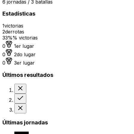
6
jornadas /
3
batallas
Estadísticas
1
victorias
2
derrotas
33%
% victorias
Medalla de oro
0
1er lugar
Medalla de plata
0
2do lugar
Medalla de bronce
0
3er lugar
Últimos resultados
Derrota
Victoria
Derrota
Últimas jornadas