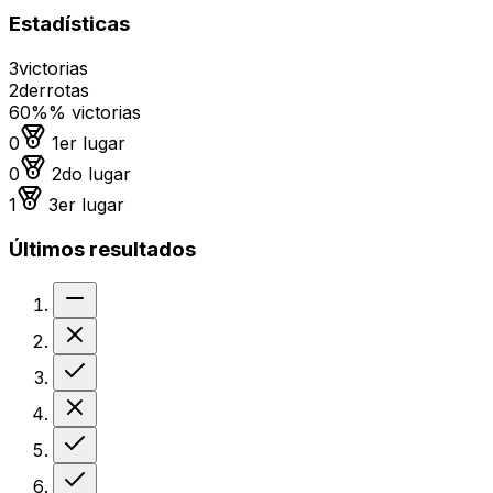
Estadísticas
3
victorias
2
derrotas
60%
% victorias
Medalla de oro
0
1er lugar
Medalla de plata
0
2do lugar
Medalla de bronce
1
3er lugar
Últimos resultados
Sin resultado
Derrota
Victoria
Derrota
Victoria
Victoria