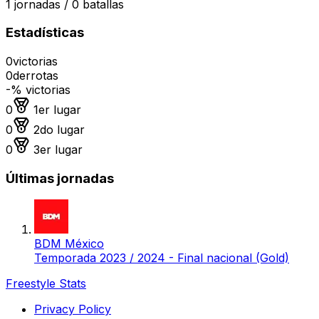
1
jornadas /
0
batallas
Estadísticas
0
victorias
0
derrotas
-
% victorias
Medalla de oro
0
1er lugar
Medalla de plata
0
2do lugar
Medalla de bronce
0
3er lugar
Últimas jornadas
BDM México
Temporada 2023 / 2024 - Final nacional (Gold)
Freestyle Stats
Privacy Policy