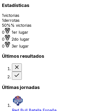
Estadísticas
1
victorias
1
derrotas
50%
% victorias
Medalla de oro
0
1er lugar
Medalla de plata
0
2do lugar
Medalla de bronce
0
3er lugar
Últimos resultados
Derrota
Victoria
Últimas jornadas
Red Bull Batalla España