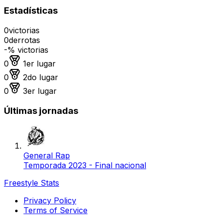
Estadísticas
0
victorias
0
derrotas
-
% victorias
Medalla de oro
0
1er lugar
Medalla de plata
0
2do lugar
Medalla de bronce
0
3er lugar
Últimas jornadas
General Rap
Temporada 2023 - Final nacional
Freestyle Stats
Privacy Policy
Terms of Service