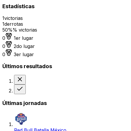
Estadísticas
1
victorias
1
derrotas
50%
% victorias
Medalla de oro
0
1er lugar
Medalla de plata
0
2do lugar
Medalla de bronce
0
3er lugar
Últimos resultados
Derrota
Victoria
Últimas jornadas
Red Bull Batalla México