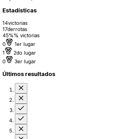
Estadísticas
14
victorias
17
derrotas
45%
% victorias
Medalla de oro
0
1er lugar
Medalla de plata
1
2do lugar
Medalla de bronce
0
3er lugar
Últimos resultados
Derrota
Derrota
Victoria
Victoria
Derrota
Derrota