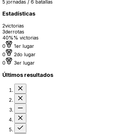
5
jornadas /
6
batallas
Estadísticas
2
victorias
3
derrotas
40%
% victorias
Medalla de oro
0
1er lugar
Medalla de plata
0
2do lugar
Medalla de bronce
0
3er lugar
Últimos resultados
Derrota
Derrota
Sin resultado
Derrota
Victoria