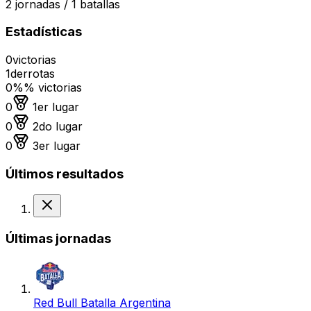
2
jornadas /
1
batallas
Estadísticas
0
victorias
1
derrotas
0%
% victorias
Medalla de oro
0
1er lugar
Medalla de plata
0
2do lugar
Medalla de bronce
0
3er lugar
Últimos resultados
Derrota
Últimas jornadas
Red Bull Batalla Argentina