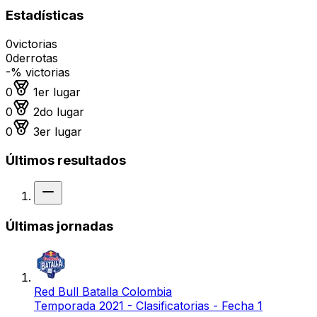
Estadísticas
0
victorias
0
derrotas
-
% victorias
Medalla de oro
0
1er lugar
Medalla de plata
0
2do lugar
Medalla de bronce
0
3er lugar
Últimos resultados
Sin resultado
Últimas jornadas
Red Bull Batalla Colombia
Temporada 2021 - Clasificatorias - Fecha 1