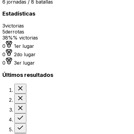
6
jornadas /
8
batallas
Estadísticas
3
victorias
5
derrotas
38%
% victorias
Medalla de oro
0
1er lugar
Medalla de plata
0
2do lugar
Medalla de bronce
0
3er lugar
Últimos resultados
Derrota
Derrota
Derrota
Victoria
Victoria