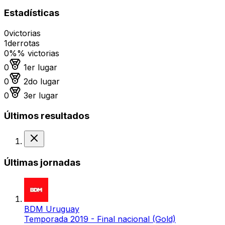
Estadísticas
0
victorias
1
derrotas
0%
% victorias
Medalla de oro
0
1er lugar
Medalla de plata
0
2do lugar
Medalla de bronce
0
3er lugar
Últimos resultados
Derrota
Últimas jornadas
BDM Uruguay
Temporada 2019 - Final nacional (Gold)