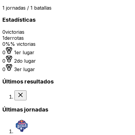
1
jornadas /
1
batallas
Estadísticas
0
victorias
1
derrotas
0%
% victorias
Medalla de oro
0
1er lugar
Medalla de plata
0
2do lugar
Medalla de bronce
0
3er lugar
Últimos resultados
Derrota
Últimas jornadas