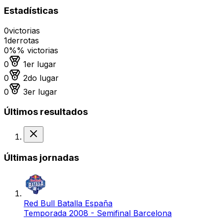
Estadísticas
0
victorias
1
derrotas
0%
% victorias
Medalla de oro
0
1er lugar
Medalla de plata
0
2do lugar
Medalla de bronce
0
3er lugar
Últimos resultados
Derrota
Últimas jornadas
Red Bull Batalla España
Temporada 2008 - Semifinal Barcelona