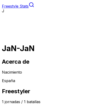
Freestyle Stats
J
JaN-JaN
Acerca de
Nacimiento
España
Freestyler
1
jornadas /
1
batallas