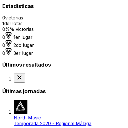
Estadísticas
0
victorias
1
derrotas
0%
% victorias
Medalla de oro
0
1er lugar
Medalla de plata
0
2do lugar
Medalla de bronce
0
3er lugar
Últimos resultados
Derrota
Últimas jornadas
North Music
Temporada 2020 - Regional Málaga