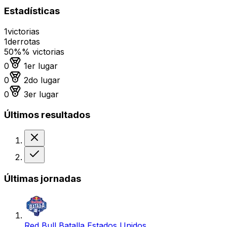
Estadísticas
1
victorias
1
derrotas
50%
% victorias
Medalla de oro
0
1er lugar
Medalla de plata
0
2do lugar
Medalla de bronce
0
3er lugar
Últimos resultados
Derrota
Victoria
Últimas jornadas
Red Bull Batalla Estados Unidos