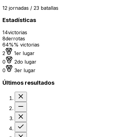
12
jornadas /
23
batallas
Estadísticas
14
victorias
8
derrotas
64%
% victorias
Medalla de oro
2
1er lugar
Medalla de plata
0
2do lugar
Medalla de bronce
0
3er lugar
Últimos resultados
Derrota
Sin resultado
Derrota
Victoria
Derrota