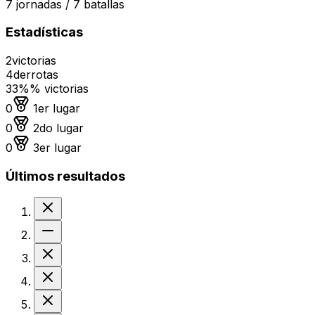
7
jornadas /
7
batallas
Estadísticas
2
victorias
4
derrotas
33%
% victorias
Medalla de oro
0
1er lugar
Medalla de plata
0
2do lugar
Medalla de bronce
0
3er lugar
Últimos resultados
Derrota
Sin resultado
Derrota
Derrota
Derrota