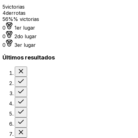
5
victorias
4
derrotas
56%
% victorias
Medalla de oro
0
1er lugar
Medalla de plata
0
2do lugar
Medalla de bronce
0
3er lugar
Últimos resultados
Derrota
Victoria
Victoria
Victoria
Victoria
Victoria
Derrota