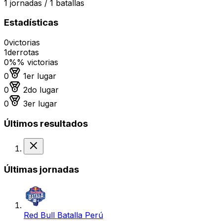
1
jornadas /
1
batallas
Estadísticas
0
victorias
1
derrotas
0%
% victorias
Medalla de oro
0
1er lugar
Medalla de plata
0
2do lugar
Medalla de bronce
0
3er lugar
Últimos resultados
Derrota
Últimas jornadas
Red Bull Batalla Perú