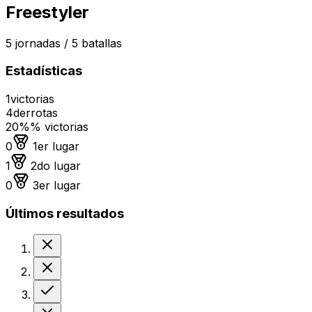
Freestyler
5
jornadas /
5
batallas
Estadísticas
1
victorias
4
derrotas
20%
% victorias
Medalla de oro
0
1er lugar
Medalla de plata
1
2do lugar
Medalla de bronce
0
3er lugar
Últimos resultados
Derrota
Derrota
Victoria
Derrota