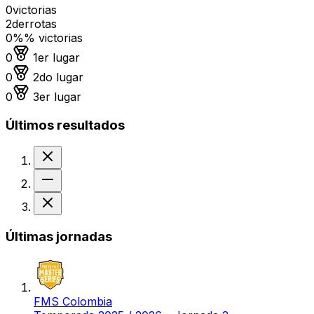
0
victorias
2
derrotas
0%
% victorias
Medalla de oro
0
1er lugar
Medalla de plata
0
2do lugar
Medalla de bronce
0
3er lugar
Últimos resultados
Derrota
Sin resultado
Derrota
Últimas jornadas
FMS Colombia