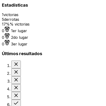
Estadísticas
1
victorias
5
derrotas
17%
% victorias
Medalla de oro
0
1er lugar
Medalla de plata
0
2do lugar
Medalla de bronce
0
3er lugar
Últimos resultados
Derrota
Derrota
Derrota
Derrota
Derrota
Victoria