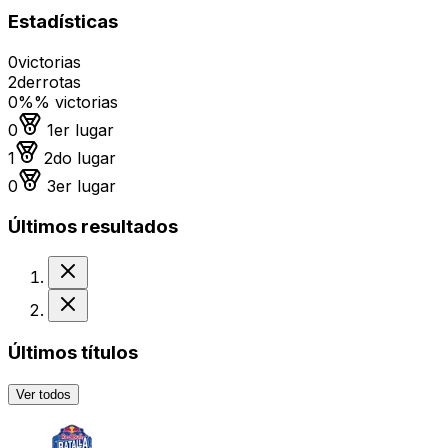
Estadísticas
0
victorias
2
derrotas
0%
% victorias
Medalla de oro
0
1er lugar
Medalla de plata
1
2do lugar
Medalla de bronce
0
3er lugar
Últimos resultados
Derrota
Derrota
Últimos títulos
Ver todos