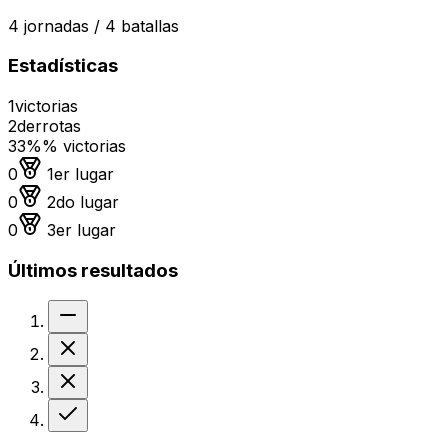
4
jornadas /
4
batallas
Estadísticas
1
victorias
2
derrotas
33%
% victorias
Medalla de oro
0
1er lugar
Medalla de plata
0
2do lugar
Medalla de bronce
0
3er lugar
Últimos resultados
Sin resultado
Derrota
Derrota
Victoria