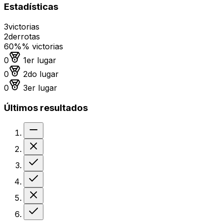
Estadísticas
3
victorias
2
derrotas
60%
% victorias
Medalla de oro
0
1er lugar
Medalla de plata
0
2do lugar
Medalla de bronce
0
3er lugar
Últimos resultados
Sin resultado
Derrota
Victoria
Victoria
Derrota
Victoria