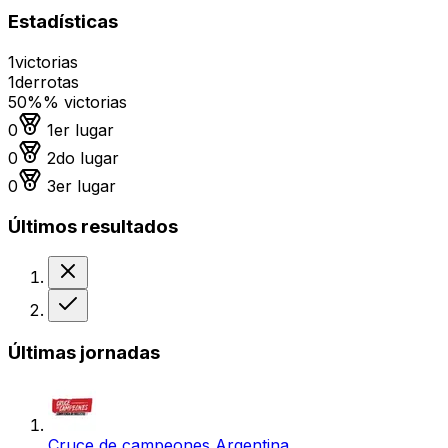
Estadísticas
1
victorias
1
derrotas
50%
% victorias
Medalla de oro
0
1er lugar
Medalla de plata
0
2do lugar
Medalla de bronce
0
3er lugar
Últimos resultados
Derrota
Victoria
Últimas jornadas
Cruce de campeones Argentina