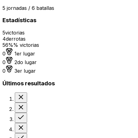
5
jornadas /
6
batallas
Estadísticas
5
victorias
4
derrotas
56%
% victorias
Medalla de oro
0
1er lugar
Medalla de plata
0
2do lugar
Medalla de bronce
0
3er lugar
Últimos resultados
Derrota
Derrota
Victoria
Derrota
Victoria