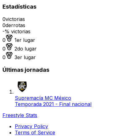
Estadísticas
0
victorias
0
derrotas
-
% victorias
Medalla de oro
0
1er lugar
Medalla de plata
0
2do lugar
Medalla de bronce
0
3er lugar
Últimas jornadas
Supremacía MC México
Temporada 2021 - Final nacional
Freestyle Stats
Privacy Policy
Terms of Service