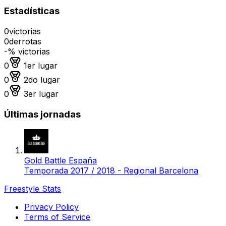
Estadísticas
0
victorias
0
derrotas
-
% victorias
Medalla de oro
0
1er lugar
Medalla de plata
0
2do lugar
Medalla de bronce
0
3er lugar
Últimas jornadas
Gold Battle España
Temporada 2017 / 2018 - Regional Barcelona
Freestyle Stats
Privacy Policy
Terms of Service