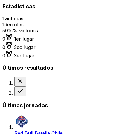
Estadísticas
1
victorias
1
derrotas
50%
% victorias
Medalla de oro
0
1er lugar
Medalla de plata
0
2do lugar
Medalla de bronce
0
3er lugar
Últimos resultados
Derrota
Victoria
Últimas jornadas
Red Bull Batalla Chile