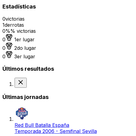
Estadísticas
0
victorias
1
derrotas
0%
% victorias
Medalla de oro
0
1er lugar
Medalla de plata
0
2do lugar
Medalla de bronce
0
3er lugar
Últimos resultados
Derrota
Últimas jornadas
Red Bull Batalla España
Temporada 2006 - Semifinal Sevilla