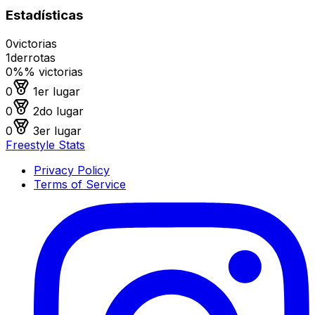
Estadísticas
0
victorias
1
derrotas
0%
% victorias
Medalla de oro
0
1er lugar
Medalla de plata
0
2do lugar
Medalla de bronce
0
3er lugar
Freestyle Stats
Privacy Policy
Terms of Service