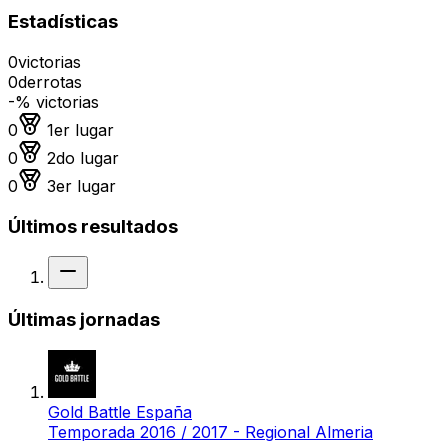
Estadísticas
0
victorias
0
derrotas
-
% victorias
Medalla de oro
0
1er lugar
Medalla de plata
0
2do lugar
Medalla de bronce
0
3er lugar
Últimos resultados
Sin resultado
Últimas jornadas
Gold Battle España
Temporada 2016 / 2017 - Regional Almeria