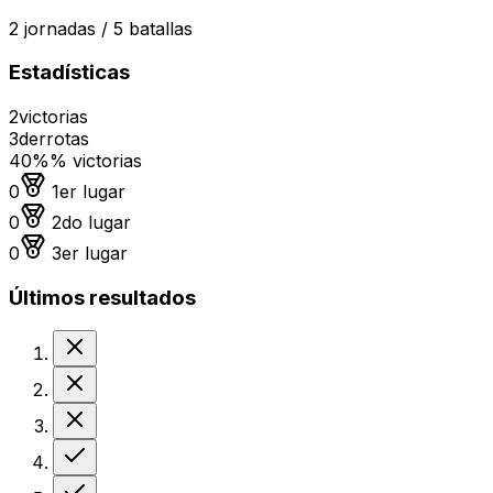
2
jornadas /
5
batallas
Estadísticas
2
victorias
3
derrotas
40%
% victorias
Medalla de oro
0
1er lugar
Medalla de plata
0
2do lugar
Medalla de bronce
0
3er lugar
Últimos resultados
Derrota
Derrota
Derrota
Victoria
Victoria