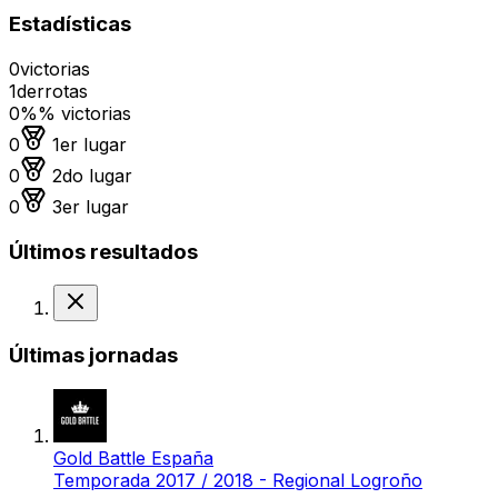
Estadísticas
0
victorias
1
derrotas
0%
% victorias
Medalla de oro
0
1er lugar
Medalla de plata
0
2do lugar
Medalla de bronce
0
3er lugar
Últimos resultados
Derrota
Últimas jornadas
Gold Battle España
Temporada 2017 / 2018 - Regional Logroño