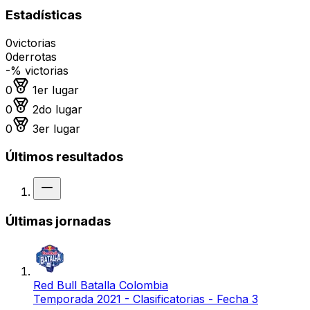
Estadísticas
0
victorias
0
derrotas
-
% victorias
Medalla de oro
0
1er lugar
Medalla de plata
0
2do lugar
Medalla de bronce
0
3er lugar
Últimos resultados
Sin resultado
Últimas jornadas
Red Bull Batalla Colombia
Temporada 2021 - Clasificatorias - Fecha 3