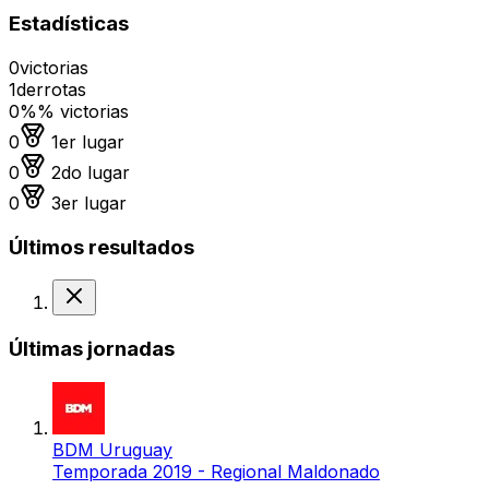
Estadísticas
0
victorias
1
derrotas
0%
% victorias
Medalla de oro
0
1er lugar
Medalla de plata
0
2do lugar
Medalla de bronce
0
3er lugar
Últimos resultados
Derrota
Últimas jornadas
BDM Uruguay
Temporada 2019 - Regional Maldonado