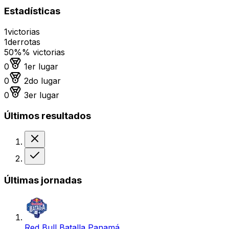
Estadísticas
1
victorias
1
derrotas
50%
% victorias
Medalla de oro
0
1er lugar
Medalla de plata
0
2do lugar
Medalla de bronce
0
3er lugar
Últimos resultados
Derrota
Victoria
Últimas jornadas
Red Bull Batalla Panamá