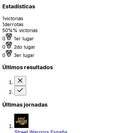
Estadísticas
1
victorias
1
derrotas
50%
% victorias
Medalla de oro
0
1er lugar
Medalla de plata
0
2do lugar
Medalla de bronce
0
3er lugar
Últimos resultados
Derrota
Victoria
Últimas jornadas
Street Warriors España