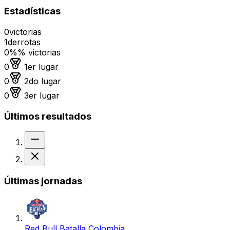
Estadísticas
0
victorias
1
derrotas
0%
% victorias
Medalla de oro
0
1er lugar
Medalla de plata
0
2do lugar
Medalla de bronce
0
3er lugar
Últimos resultados
Sin resultado
Derrota
Últimas jornadas
Red Bull Batalla Colombia