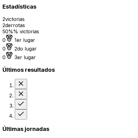
Estadísticas
2
victorias
2
derrotas
50%
% victorias
Medalla de oro
0
1er lugar
Medalla de plata
0
2do lugar
Medalla de bronce
0
3er lugar
Últimos resultados
Derrota
Derrota
Victoria
Victoria
Últimas jornadas