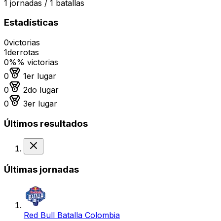
1
jornadas /
1
batallas
Estadísticas
0
victorias
1
derrotas
0%
% victorias
Medalla de oro
0
1er lugar
Medalla de plata
0
2do lugar
Medalla de bronce
0
3er lugar
Últimos resultados
Derrota
Últimas jornadas
Red Bull Batalla Colombia