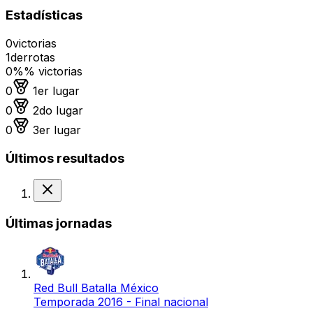
Estadísticas
0
victorias
1
derrotas
0%
% victorias
Medalla de oro
0
1er lugar
Medalla de plata
0
2do lugar
Medalla de bronce
0
3er lugar
Últimos resultados
Derrota
Últimas jornadas
Red Bull Batalla México
Temporada 2016 - Final nacional