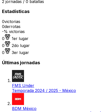
2
jornadas /
0
batallas
Estadísticas
0
victorias
0
derrotas
-
% victorias
Medalla de oro
0
1er lugar
Medalla de plata
0
2do lugar
Medalla de bronce
0
3er lugar
Últimas jornadas
FMS Under
Temporada 2024 / 2025 - México
BDM México