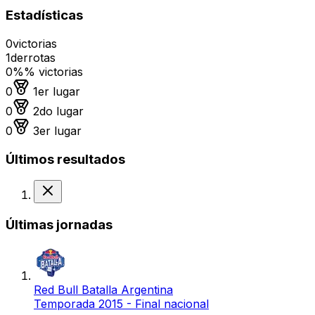
Estadísticas
0
victorias
1
derrotas
0%
% victorias
Medalla de oro
0
1er lugar
Medalla de plata
0
2do lugar
Medalla de bronce
0
3er lugar
Últimos resultados
Derrota
Últimas jornadas
Red Bull Batalla Argentina
Temporada 2015 - Final nacional