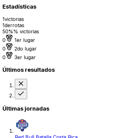
Estadísticas
1
victorias
1
derrotas
50%
% victorias
Medalla de oro
0
1er lugar
Medalla de plata
0
2do lugar
Medalla de bronce
0
3er lugar
Últimos resultados
Derrota
Victoria
Últimas jornadas
Red Bull Batalla Costa Rica