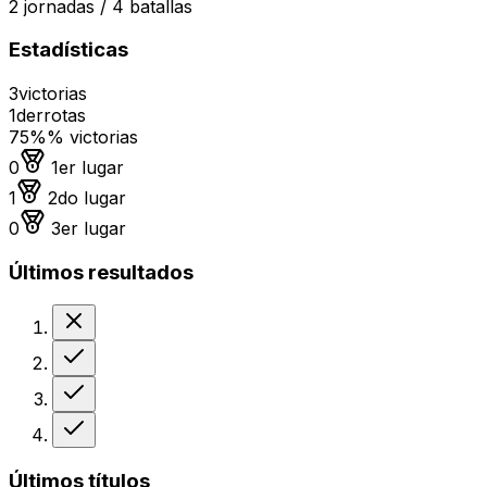
2
jornadas /
4
batallas
Estadísticas
3
victorias
1
derrotas
75%
% victorias
Medalla de oro
0
1er lugar
Medalla de plata
1
2do lugar
Medalla de bronce
0
3er lugar
Últimos resultados
Derrota
Victoria
Victoria
Victoria
Últimos títulos