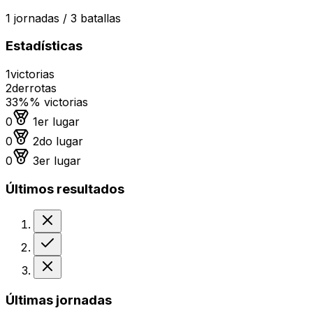
1
jornadas /
3
batallas
Estadísticas
1
victorias
2
derrotas
33%
% victorias
Medalla de oro
0
1er lugar
Medalla de plata
0
2do lugar
Medalla de bronce
0
3er lugar
Últimos resultados
Derrota
Victoria
Derrota
Últimas jornadas